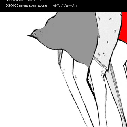
DSK-004 asa 「asa e.p.」
DSK-003 natural span ragorash 「虹色ばびゅーん」