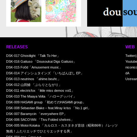
RELEASES
WEB
DSK-017 Ghostlight 「Talk To Her」
Twitter
DSK-016 Gattuso 「Dousoukai Digs Gattuso」
Youtub
DSK-015 Fo0d「Amusement music」
niconic
DSK-014 アインシュタインズ 「いちばんぼし EP」
dA
DSK-013 neutrinos 「ahime.beuht.」
Ustrea
DSK-012 山田鰆 「ぶらりとながり」
DSK-011 electricfox 「little miss demos vol1」
DSK-010 The Maaya Volta 「ハローグッバイ」
DSK-009 HASAMI group 「初めてのHASAMI group」
DSK-008 Sebastian Blake – feat.Miray kriss 「No.1 girl」
DSK-007 Baramycin 「everywhere EP」
DSK-006 SACOYAN 「Tivu Folded shelves」
DSK-005 Motoi Kotaka 「カルロス・カスタネダ音頭（昭和86年） / レッツ
無残！ふたりエッチでひとりエッチする男」