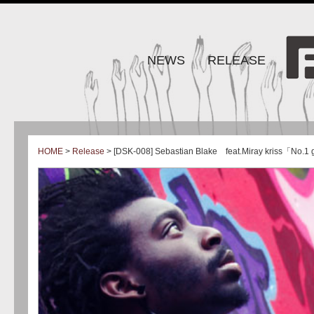
NEWS
RELEASE
HOME
>
Release
> [DSK-008] Sebastian Blake feat.Miray kriss「No.1 